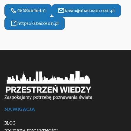
48586646451
kasia@abacosun.com.pl
https://abacosun.pl
NAWIGACJA
BLOG