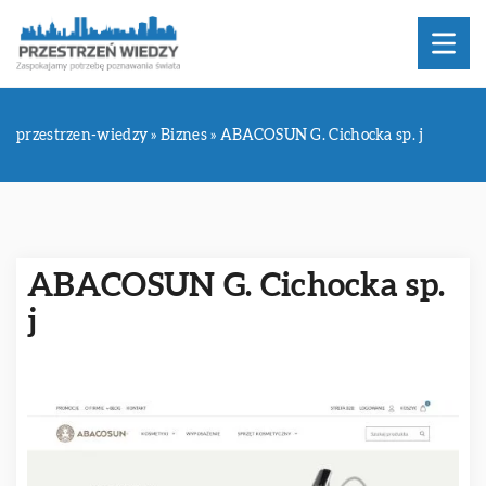
przestrzen-wiedzy
»
Biznes
»
ABACOSUN G. Cichocka sp. j
ABACOSUN G. Cichocka sp.
j