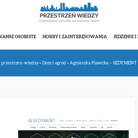
NANSE OSOBISTE
HOBBY I ZAINTERESOWANIA
JEDZENIE I
przestrzen-wiedzy
»
Dom i ogród
»
Agnieszka Piasecka – SEDYMENT