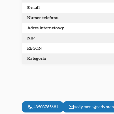
E-mail
Numer telefonu
Adres internetowy
NIP
REGON
Kategoria
48503765681
sedyment@sedyment