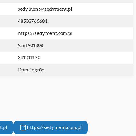
sedyment@sedyment.pl
48503765681
https://sedyment.com.pl
9561901308
341211170
Dom i ogród
.pl
https://sedyment.com.pl