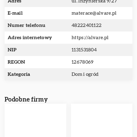
Adres
ul. Inżynierska 9/27
E-mail
materace@alvare.pl
Numer telefonu
48222401122
Adres internetowy
https://alvare.pl
NIP
1131531804
REGON
12678069
Kategoria
Dom i ogród
Podobne firmy