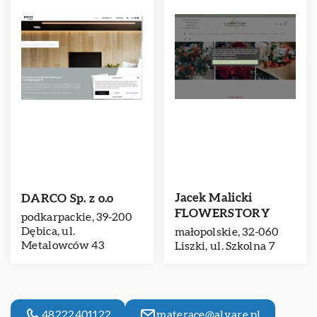
Jacek Malicki
DARCO Sp. z o.o
FLOWERSTORY
podkarpackie, 39-200
Dębica, ul.
małopolskie, 32-060
Metalowców 43
Liszki, ul. Szkolna 7
48222401122
materace@alvare.pl