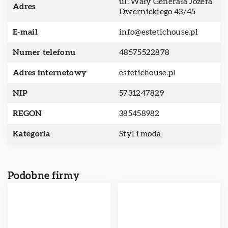
ul. Wały Generała Józefa
Adres
Dwernickiego 43/45
E-mail
info@estetichouse.pl
Numer telefonu
48575522878
Adres internetowy
estetichouse.pl
NIP
5731247829
REGON
385458982
Kategoria
Styl i moda
Podobne firmy