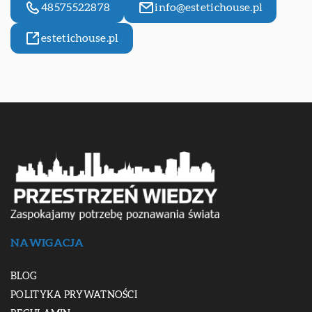
48575522878
info@estetichouse.pl
estetichouse.pl
NAWIGACJA
BLOG
POLITYKA PRYWATNOŚCI