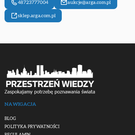
48723777004
aukcje@arga.com.pl
sklep.arga.com.pl
NAWIGACJA
BLOG
POLITYKA PRYWATNOŚCI