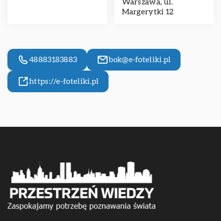
Warszawa, ul.
Margerytki 12
48883183883
bok@e-foteliki.pl
https://e-foteliki.pl