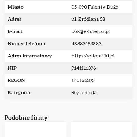
Miasto
05-090 Falenty Duże
Adres
ul. Źródlana 58
E-mail
bok@e-foteliki.pl
Numer telefonu
48883183883
Adres internetowy
https://e-foteliki.pl
NIP
9141111396
REGON
146163393
Kategoria
Styl i moda
Podobne firmy