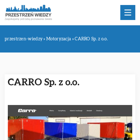
przestrzen-wiedzy
»
Motoryzacja
»
CARRO Sp. z o.o.
CARRO Sp. z o.o.