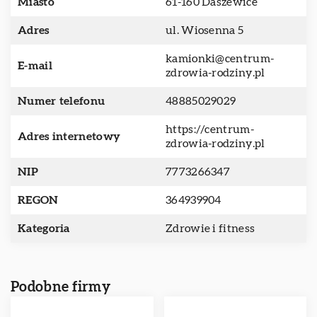
Miasto
61-160 Daszewice
Adres
ul. Wiosenna 5
kamionki@centrum-
E-mail
zdrowia-rodziny.pl
Numer telefonu
48885029029
https://centrum-
Adres internetowy
zdrowia-rodziny.pl
NIP
7773266347
REGON
364939904
Kategoria
Zdrowie i fitness
Podobne firmy