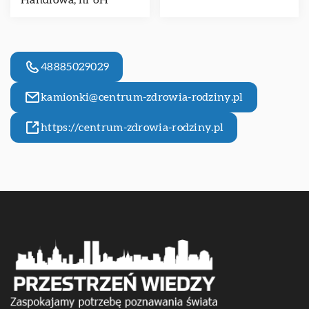
Handlowa, nr 6H
48885029029
kamionki@centrum-zdrowia-rodziny.pl
https://centrum-zdrowia-rodziny.pl