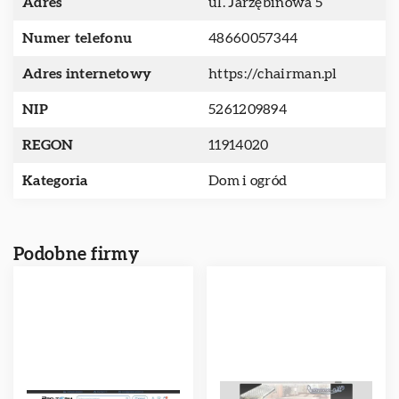
Adres
ul. Jarzębinowa 5
Numer telefonu
48660057344
Adres internetowy
https://chairman.pl
NIP
5261209894
REGON
11914020
Kategoria
Dom i ogród
Podobne firmy