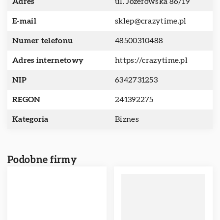
Adres
ul. Józefowska 86/19
E-mail
sklep@crazytime.pl
Numer telefonu
48500310488
Adres internetowy
https://crazytime.pl
NIP
6342731253
REGON
241392275
Kategoria
Biznes
Podobne firmy