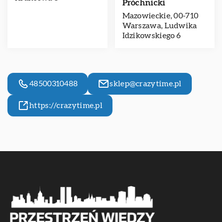
Próchnicki
Mazowieckie, 00-710
Warszawa, Ludwika
Idzikowskiego 6
48500310488
sklep@crazytime.pl
https://crazytime.pl