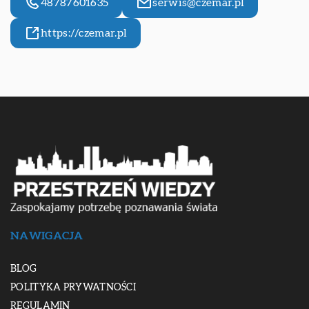
48787601635
serwis@czemar.pl
https://czemar.pl
NAWIGACJA
BLOG
POLITYKA PRYWATNOŚCI
REGULAMIN