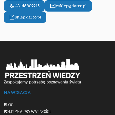
48146809915
esklep@darco.pl
sklep.darco.pl
NAWIGACJA
BLOG
POLITYKA PRYWATNOŚCI