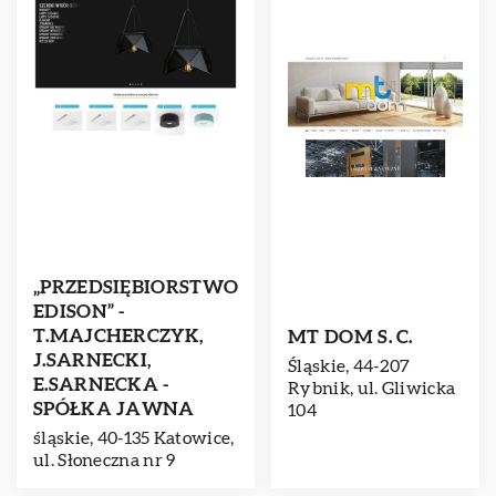
„PRZEDSIĘBIORSTWO
EDISON” ­
T.MAJCHERCZYK,
MT DOM S. C.
J.SARNECKI,
Śląskie, 44-207
E.SARNECKA ­
Rybnik, ul. Gliwicka
SPÓŁKA JAWNA
104
śląskie, 40-135 Katowice,
ul. Słoneczna nr 9