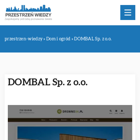
przestrzen-wiedzy
»
Dom i ogród
»
DOMBAL Sp. z o.o.
DOMBAL Sp. z o.o.