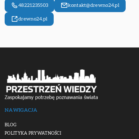
48221235503
kontakt@drewno24.pl
drewno24.pl
NAWIGACJA
BLOG
POLITYKA PRYWATNOŚCI