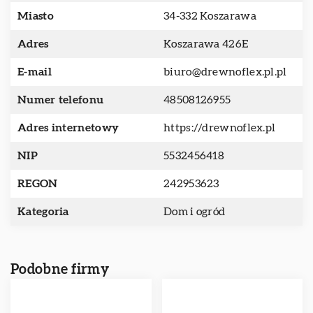
Miasto
34-332 Koszarawa
Adres
Koszarawa 426E
E-mail
biuro@drewnoflex.pl.pl
Numer telefonu
48508126955
Adres internetowy
https://drewnoflex.pl
NIP
5532456418
REGON
242953623
Kategoria
Dom i ogród
Podobne firmy