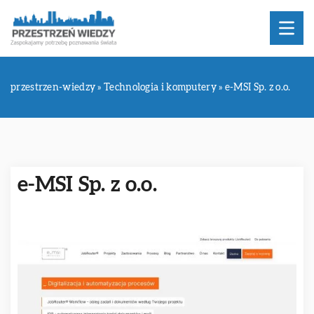
przestrzen-wiedzy
»
Technologia i komputery
»
e-MSI Sp. z o.o.
e-MSI Sp. z o.o.