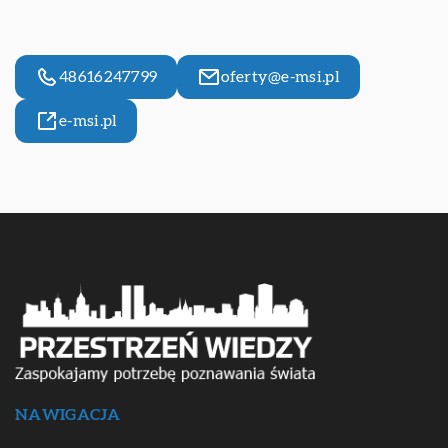
48616247799
oferty@e-msi.pl
e-msi.pl
NAWIGACJA