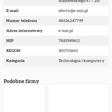
Stablewskiego 47 / 2N
E-mail
oferty@e-msi.pl
Numer telefonu
48616247799
Adres internetowy
e-msi.pl
NIP
7881989611
REGON
301755665
Kategoria
Technologia i komputery
Podobne firmy