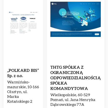
THTG SPÓŁKA Z
„POLKARD BIS”
OGRANICZONĄ
Sp. z o.o.
ODPOWIEDZIALNOŚCIĄ
Warmińsko-
SPÓŁKA
mazurskie, 10-166
KOMANDYTOWA
Olsztyn, ul.
Wielkopolskie, 60-529
Marka
Poznań, ul. Jana Henryka
Kotańskiego 2
Dąbrowskiego 77A