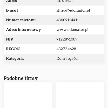
Adres
ul. Kozia 4
E-mail
sklep@edomator.pl
Numer telefonu
48609114411
Adres internetowy
www.edomator.pl
NIP
7122891009
REGON
432724628
Kategoria
Dom i ogród
Podobne firmy