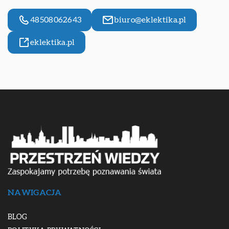
48508062643
biuro@eklektika.pl
eklektika.pl
NAWIGACJA
BLOG