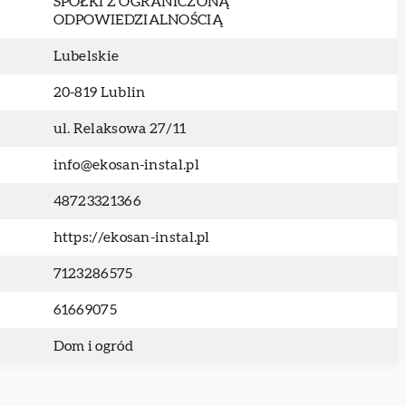
SPÓŁKI Z OGRANICZONĄ
ODPOWIEDZIALNOŚCIĄ
Lubelskie
20-819 Lublin
ul. Relaksowa 27/11
info@ekosan-instal.pl
48723321366
https://ekosan-instal.pl
7123286575
61669075
Dom i ogród