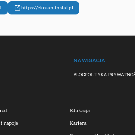
l
https://ekosan-instal.pl
NAWIGACJA
BLOG
POLITYKA PRYWATNOŚ
ród
Edukacja
 i napoje
Kariera