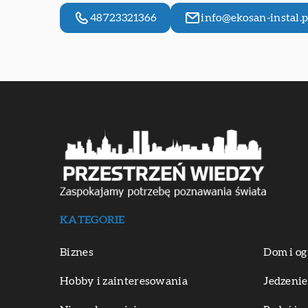
48723321366
info@ekosan-instal.p
KATEGORIE
Biznes
Dom i og
Hobby i zainteresowania
Jedzenie