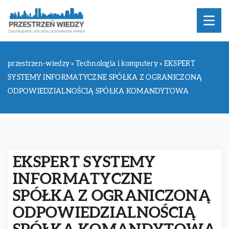
przestrzen-wiedzy
»
Technologia i komputery
»
EKSPERT
SYSTEMY INFORMATYCZNE SPÓŁKA Z OGRANICZONĄ
ODPOWIEDZIALNOŚCIĄ SPÓŁKA KOMANDYTOWA
EKSPERT SYSTEMY
INFORMATYCZNE
SPÓŁKA Z OGRANICZONĄ
ODPOWIEDZIALNOŚCIĄ