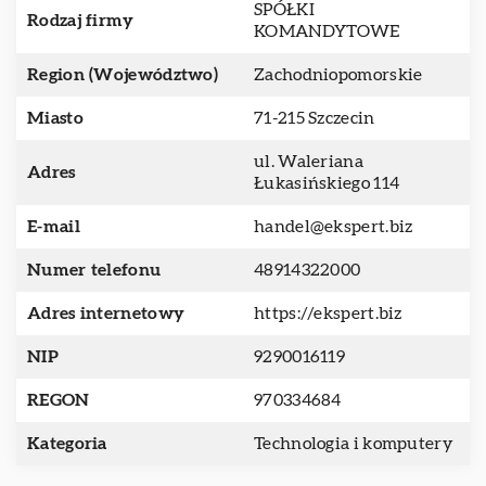
SPÓŁKI
Rodzaj firmy
KOMANDYTOWE
Region (Województwo)
Zachodniopomorskie
Miasto
71-215 Szczecin
ul. Waleriana
Adres
Łukasińskiego 114
E-mail
handel@ekspert.biz
Numer telefonu
48914322000
Adres internetowy
https://ekspert.biz
NIP
9290016119
REGON
970334684
Kategoria
Technologia i komputery