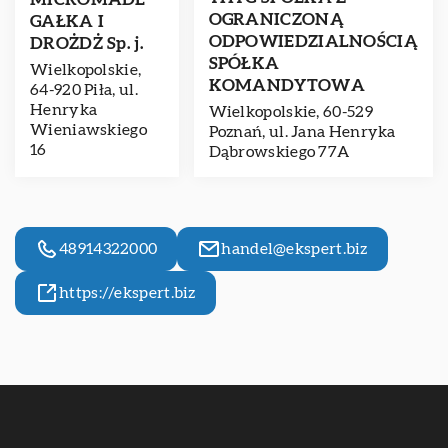
OGRANICZONĄ
GAŁKA I
ODPOWIEDZIALNOŚCIĄ
DROŻDŻ Sp. j.
SPÓŁKA
Wielkopolskie,
KOMANDYTOWA
64-920 Piła, ul.
Henryka
Wielkopolskie, 60-529
Wieniawskiego
Poznań, ul. Jana Henryka
16
Dąbrowskiego 77A
48914322000
handel@ekspert.biz
https://ekspert.biz