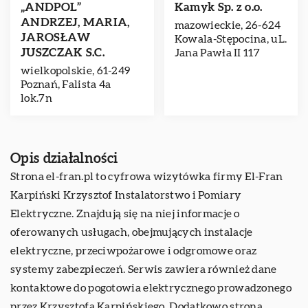
„ANDPOL”
Kamyk Sp. z o.o.
ANDRZEJ, MARIA,
mazowieckie, 26-624
JAROSŁAW
Kowala-Stępocina, uL.
JUSZCZAK S.C.
Jana Pawła II 117
wielkopolskie, 61-249
Poznań, Falista 4a
lok.7n
Opis działalności
Strona el-fran.pl to cyfrowa wizytówka firmy El-Fran
Karpiński Krzysztof Instalatorstwo i Pomiary
Elektryczne. Znajdują się na niej informacje o
oferowanych usługach, obejmujących instalacje
elektryczne, przeciwpożarowe i odgromowe oraz
systemy zabezpieczeń. Serwis zawiera również dane
kontaktowe do pogotowia elektrycznego prowadzonego
przez Krzysztofa Karpińskiego. Dodatkowo strona