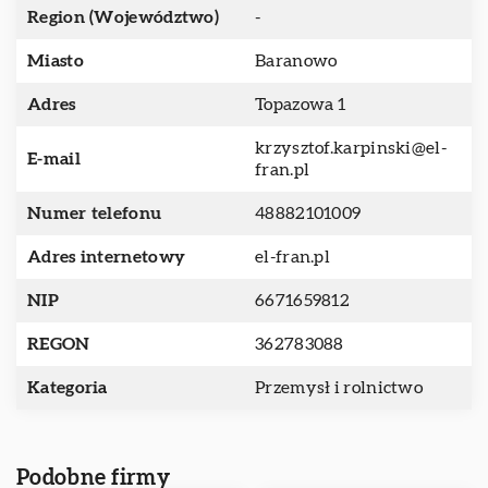
Region (Województwo)
-
Miasto
Baranowo
Adres
Topazowa 1
krzysztof.karpinski@el-
E-mail
fran.pl
Numer telefonu
48882101009
Adres internetowy
el-fran.pl
NIP
6671659812
REGON
362783088
Kategoria
Przemysł i rolnictwo
Podobne firmy