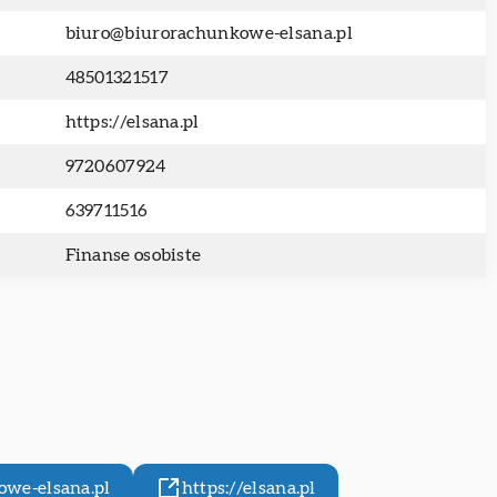
biuro@biurorachunkowe-elsana.pl
48501321517
https://elsana.pl
9720607924
639711516
Finanse osobiste
we-elsana.pl
https://elsana.pl