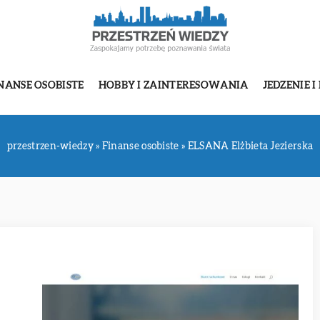
NANSE OSOBISTE
HOBBY I ZAINTERESOWANIA
JEDZENIE I
przestrzen-wiedzy
»
Finanse osobiste
»
ELSANA Elżbieta Jezierska