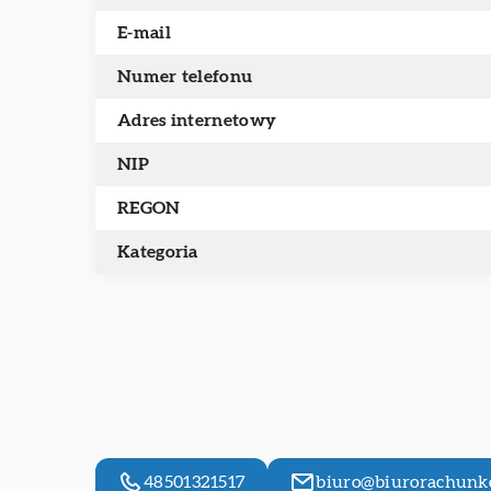
E-mail
Numer telefonu
Adres internetowy
NIP
REGON
Kategoria
48501321517
biuro@biurorachunko