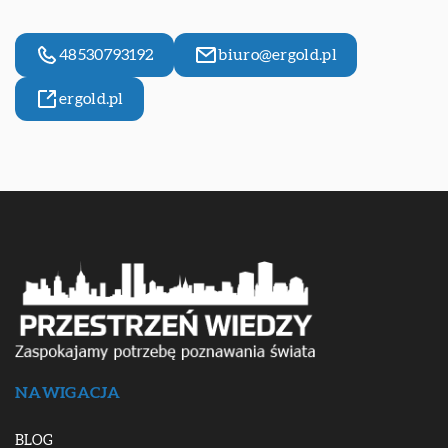
48530793192
biuro@ergold.pl
ergold.pl
NAWIGACJA
BLOG