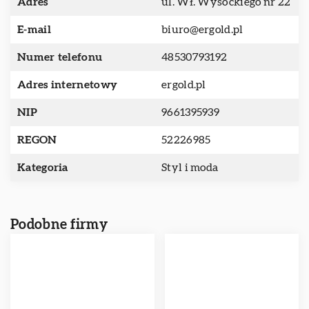
Adres
ul. Wł. Wysockiego nr 22
E-mail
biuro@ergold.pl
Numer telefonu
48530793192
Adres internetowy
ergold.pl
NIP
9661395939
REGON
52226985
Kategoria
Styl i moda
Podobne firmy