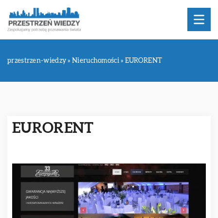
przestrzen-wiedzy
»
Nieruchomości
»
EURORENT
EURORENT