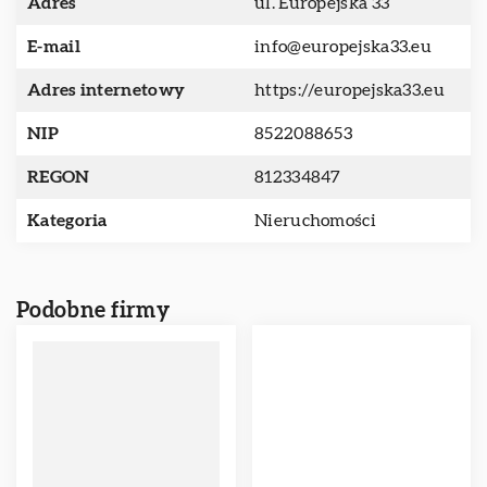
Adres
ul. Europejska 33
E-mail
info@europejska33.eu
Adres internetowy
https://europejska33.eu
NIP
8522088653
REGON
812334847
Kategoria
Nieruchomości
Podobne firmy