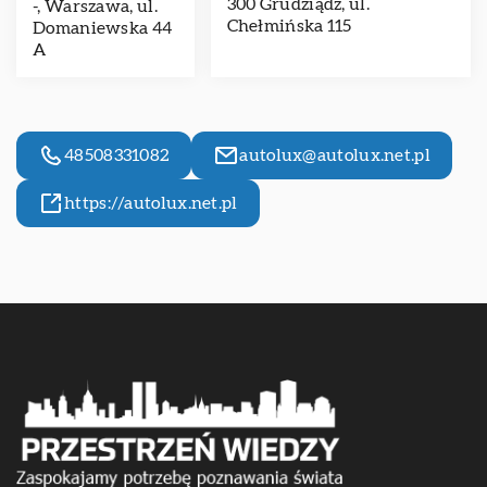
300 Grudziądz, ul.
-, Warszawa, ul.
Chełmińska 115
Domaniewska 44
A
48508331082
autolux@autolux.net.pl
https://autolux.net.pl