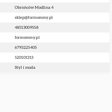
Obrońców Modlina 4
sklep@formommy.pl
48513009558
formommy.pl
6793225405
520101313
Styl i moda