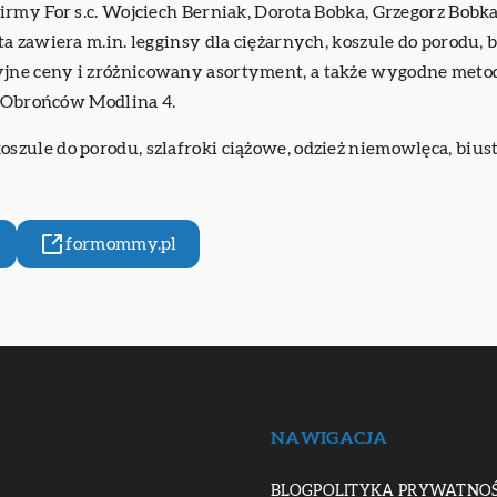
my For s.c. Wojciech Berniak, Dorota Bobka, Grzegorz Bobka. 
 zawiera m.in. legginsy dla ciężarnych, koszule do porodu, b
ne ceny i zróżnicowany asortyment, a także wygodne metody
y Obrońców Modlina 4.
koszule do porodu, szlafroki ciążowe, odzież niemowlęca, bius
formommy.pl
NAWIGACJA
BLOG
POLITYKA PRYWATNOŚ