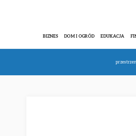
BIZNES
DOM I OGRÓD
EDUKACJA
FI
przestrze