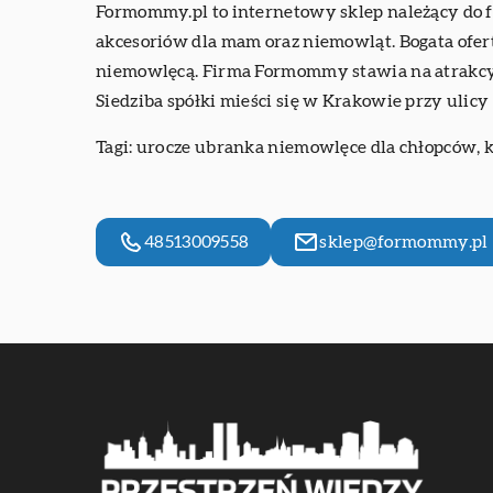
Formommy.pl to internetowy sklep należący do fir
akcesoriów dla mam oraz niemowląt. Bogata oferta
niemowlęcą. Firma Formommy stawia na atrakcyj
Siedziba spółki mieści się w Krakowie przy ulic
Tagi:
urocze ubranka niemowlęce dla chłopców
, 
48513009558
sklep@formommy.pl