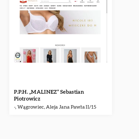
P.P.H. „MALINEZ” Sebastian
Piotrowicz
-, Wągrowiec, Aleja Jana Pawła II/15