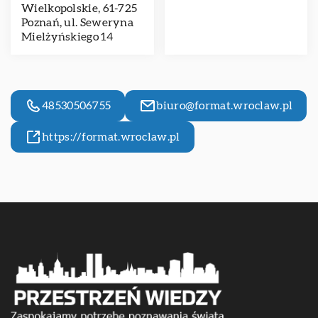
Wielkopolskie, 61-725
Poznań, ul. Seweryna
Mielżyńskiego 14
48530506755
biuro@format.wroclaw.pl
https://format.wroclaw.pl