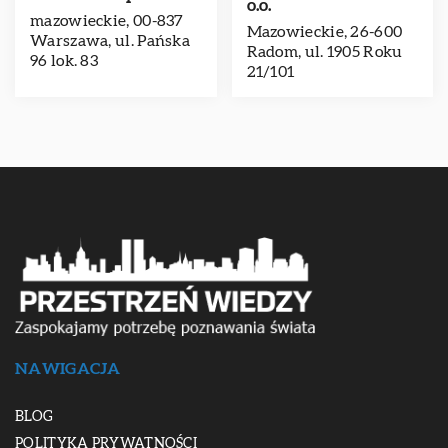
o.o.
mazowieckie, 00-837
Mazowieckie, 26-600
Warszawa, ul. Pańska
Radom, ul. 1905 Roku
96 lok. 83
21/101
NAWIGACJA
BLOG
POLITYKA PRYWATNOŚCI