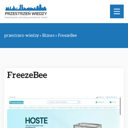
przestrzen-wiedzy
»
Biznes
»
FreezeBee
FreezeBee