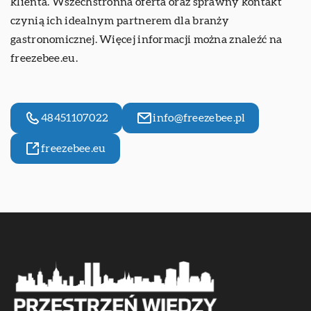
klienta. Wszechstronna oferta oraz sprawny kontakt
czynią ich idealnym partnerem dla branży
gastronomicznej. Więcej informacji można znaleźć na
freezebee.eu.
48451107022
info@freezebee.pl
freezebee.eu