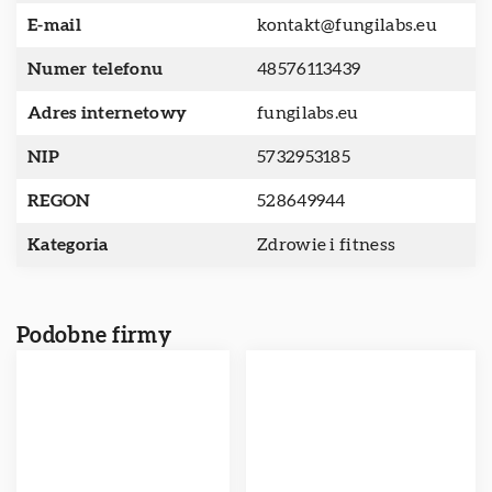
E-mail
kontakt@fungilabs.eu
Numer telefonu
48576113439
Adres internetowy
fungilabs.eu
NIP
5732953185
REGON
528649944
Kategoria
Zdrowie i fitness
Podobne firmy