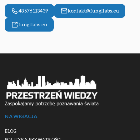
48576113439
kontakt@fungilabs.eu
fungilabs.eu
NAWIGACJA
BLOG