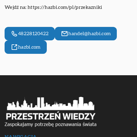
Wejdź na:
https://hazbi.com/pl/przekazniki
48228120422
handel@hazbi.com
hazbi.com