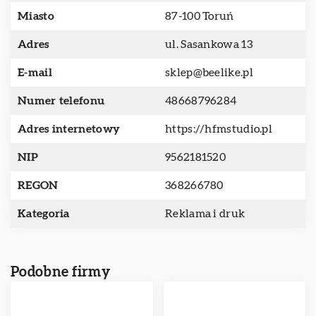
Miasto
87-100 Toruń
Adres
ul. Sasankowa 13
E-mail
sklep@beelike.pl
Numer telefonu
48668796284
Adres internetowy
https://hfmstudio.pl
NIP
9562181520
REGON
368266780
Kategoria
Reklama i druk
Podobne firmy