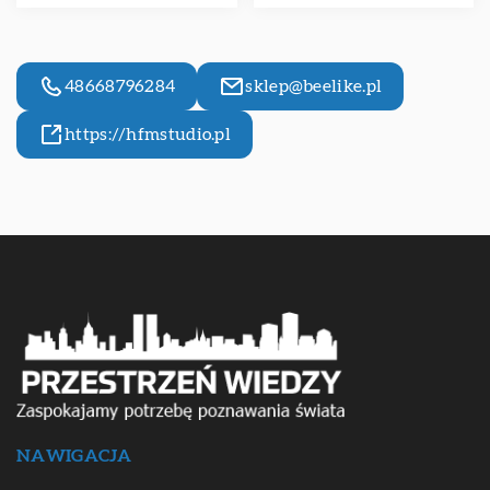
48668796284
sklep@beelike.pl
https://hfmstudio.pl
NAWIGACJA