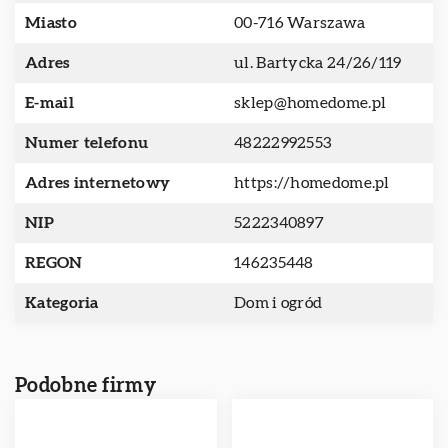
Miasto
00-716 Warszawa
Adres
ul. Bartycka 24/26/119
E-mail
sklep@homedome.pl
Numer telefonu
48222992553
Adres internetowy
https://homedome.pl
NIP
5222340897
REGON
146235448
Kategoria
Dom i ogród
Podobne firmy