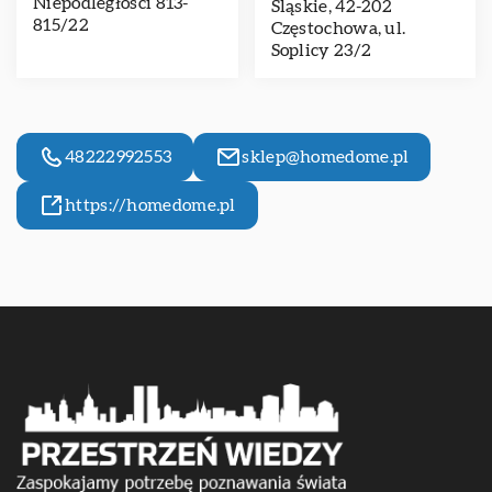
Niepodległości 813-
Śląskie, 42-202
815/22
Częstochowa, ul.
Soplicy 23/2
48222992553
sklep@homedome.pl
https://homedome.pl