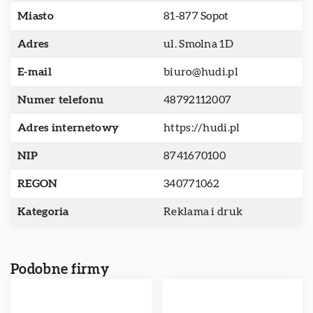
Miasto
81-877 Sopot
Adres
ul. Smolna 1D
E-mail
biuro@hudi.pl
Numer telefonu
48792112007
Adres internetowy
https://hudi.pl
NIP
8741670100
REGON
340771062
Kategoria
Reklama i druk
Podobne firmy