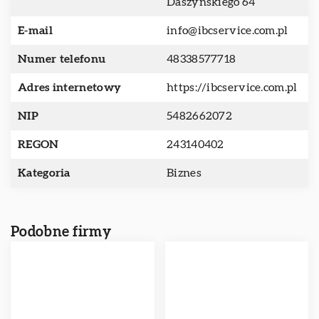
Daszyńskiego 64
E-mail
info@ibcservice.com.pl
Numer telefonu
48338577718
Adres internetowy
https://ibcservice.com.pl
NIP
5482662072
REGON
243140402
Kategoria
Biznes
Podobne firmy