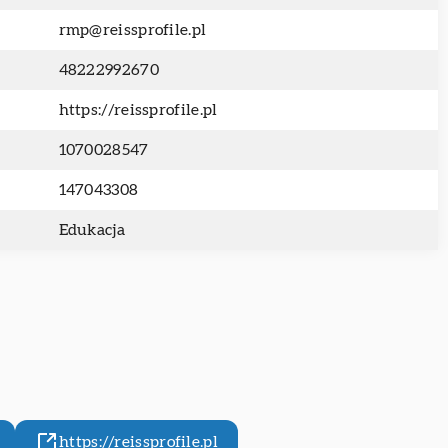
rmp@reissprofile.pl
48222992670
https://reissprofile.pl
1070028547
147043308
Edukacja
https://reissprofile.pl