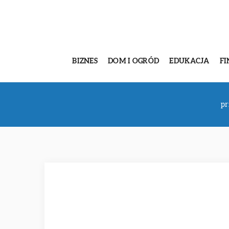
BIZNES
DOM I OGRÓD
EDUKACJA
FI
pr