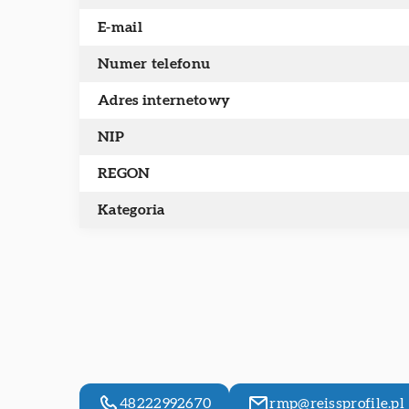
E-mail
Numer telefonu
Adres internetowy
NIP
REGON
Kategoria
48222992670
rmp@reissprofile.pl