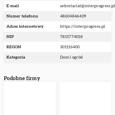
E-mail
sekretariat@interprogress.p
Numer telefonu
48604846409
Adres internetowy
https://interprogress.pl
NIP
7851774018
REGON
301116400
Kategoria
Dom i ogród
Podobne firmy