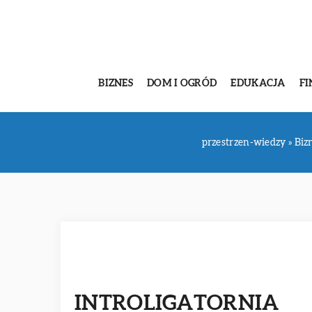
BIZNES
DOM I OGRÓD
EDUKACJA
FI
przestrzen-wiedzy
»
Biz
INTROLIGATORNIA