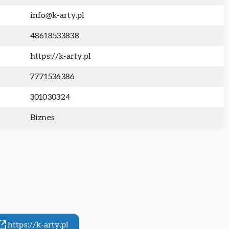
info@k-arty.pl
48618533838
https://k-arty.pl
7771536386
301030324
Biznes
https://k-arty.pl