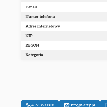
E-mail
Numer telefonu
Adres internetowy
NIP
REGON
Kategoria
48618533838
info@k-arty.pl