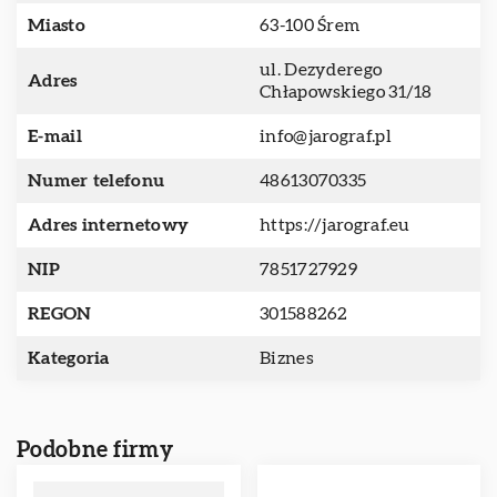
Miasto
63-100 Śrem
ul. Dezyderego
Adres
Chłapowskiego 31/18
E-mail
info@jarograf.pl
Numer telefonu
48613070335
Adres internetowy
https://jarograf.eu
NIP
7851727929
REGON
301588262
Kategoria
Biznes
Podobne firmy