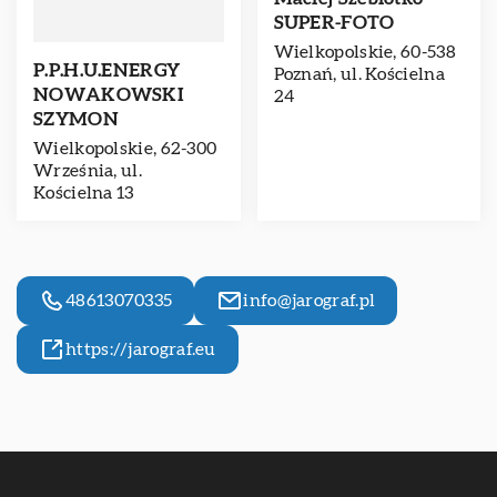
SUPER-FOTO
Wielkopolskie, 60-538
P.P.H.U.ENERGY
Poznań, ul. Kościelna
NOWAKOWSKI
24
SZYMON
Wielkopolskie, 62-300
Września, ul.
Kościelna 13
48613070335
info@jarograf.pl
https://jarograf.eu