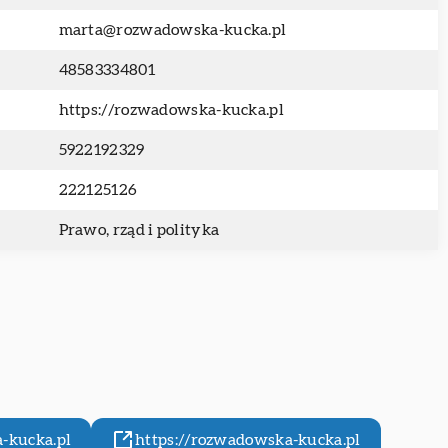
marta@rozwadowska-kucka.pl
48583334801
https://rozwadowska-kucka.pl
5922192329
222125126
Prawo, rząd i polityka
-kucka.pl
https://rozwadowska-kucka.pl