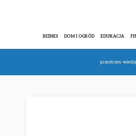
BIZNES
DOM I OGRÓD
EDUKACJA
FI
przestrzen-wiedz