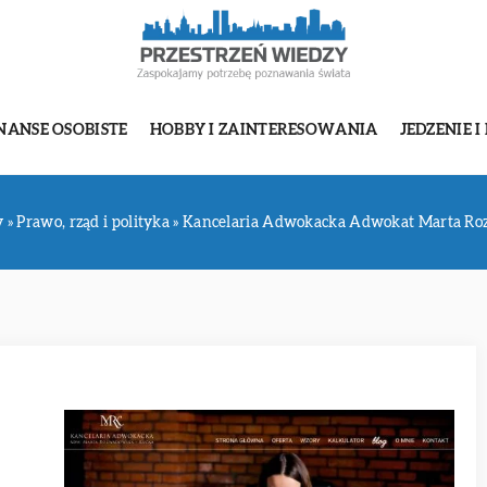
NANSE OSOBISTE
HOBBY I ZAINTERESOWANIA
JEDZENIE I
y
»
Prawo, rząd i polityka
»
Kancelaria Adwokacka Adwokat Marta R