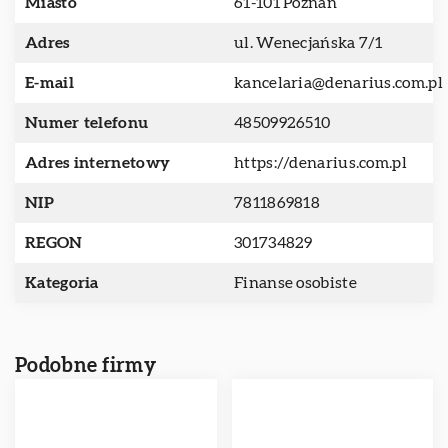
Miasto
61-101 Poznań
Adres
ul. Wenecjańska 7/1
E-mail
kancelaria@denarius.com.pl
Numer telefonu
48509926510
Adres internetowy
https://denarius.com.pl
NIP
7811869818
REGON
301734829
Kategoria
Finanse osobiste
Podobne firmy