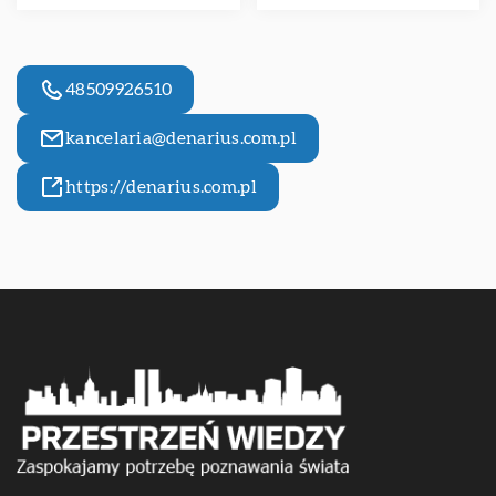
48509926510
kancelaria@denarius.com.pl
https://denarius.com.pl