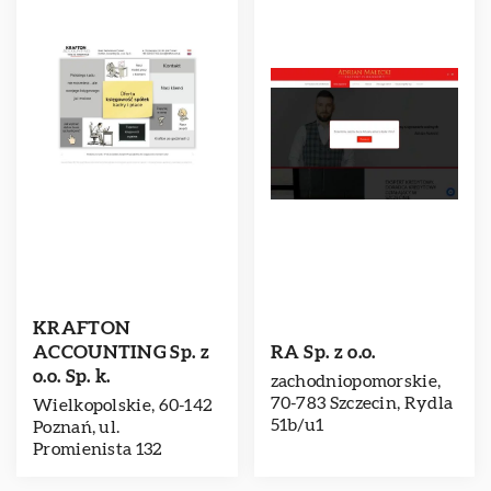
KRAFTON
ACCOUNTING Sp. z
RA Sp. z o.o.
o.o. Sp. k.
zachodniopomorskie,
70-783 Szczecin, Rydla
Wielkopolskie, 60-142
51b/u1
Poznań, ul.
Promienista 132