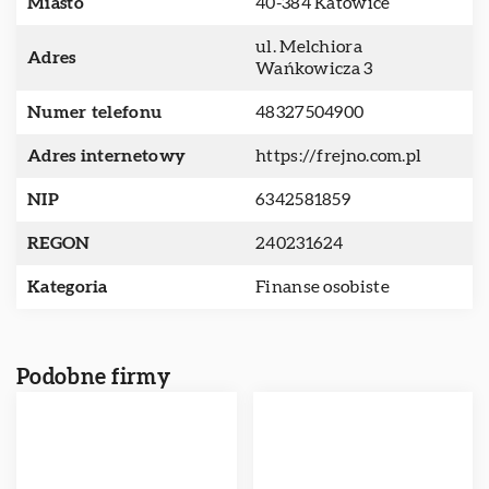
Miasto
40-384 Katowice
ul. Melchiora
Adres
Wańkowicza 3
Numer telefonu
48327504900
Adres internetowy
https://frejno.com.pl
NIP
6342581859
REGON
240231624
Kategoria
Finanse osobiste
Podobne firmy