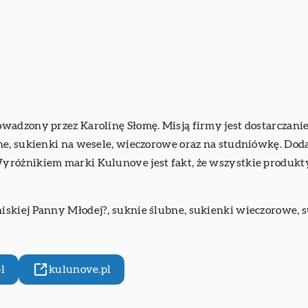
adzony przez Karolinę Słomę. Misją firmy jest dostarczanie 
ne, sukienki na wesele, wieczorowe oraz na studniówkę. Do
różnikiem marki Kulunove jest fakt, że wszystkie produkty 
.
niskiej Panny Młodej?
, suknie ślubne, sukienki wieczorowe, 
l
kulunove.pl