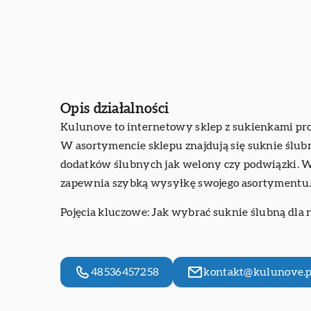
Opis działalności
Kulunove to internetowy sklep z sukienkami prow
W asortymencie sklepu znajdują się suknie ślub
dodatków ślubnych jak welony czy podwiązki. Wy
zapewnia szybką wysyłkę swojego asortymentu
Pojęcia kluczowe:
Jak wybrać suknie ślubną dla 
48536457258
kontakt@kulunove.p