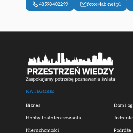
48598402299
foto@lab-net.pl
KATEGORIE
Biznes
Dom i og
Hobby i zainteresowania
Jedzenie
Nieruchomości
Podróże