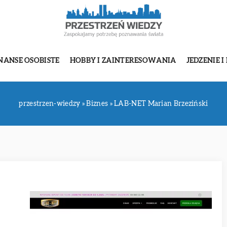
NANSE OSOBISTE
HOBBY I ZAINTERESOWANIA
JEDZENIE I
przestrzen-wiedzy
»
Biznes
»
LAB-NET Marian Brzeziński