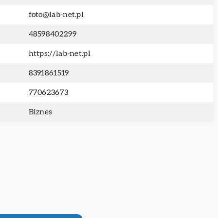
foto@lab-net.pl
48598402299
https://lab-net.pl
8391861519
770623673
Biznes