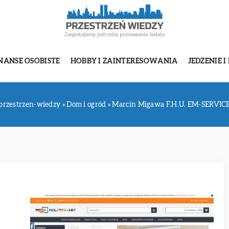
NANSE OSOBISTE
HOBBY I ZAINTERESOWANIA
JEDZENIE I
przestrzen-wiedzy
»
Dom i ogród
»
Marcin Migawa F.H.U. EM-SERVIC