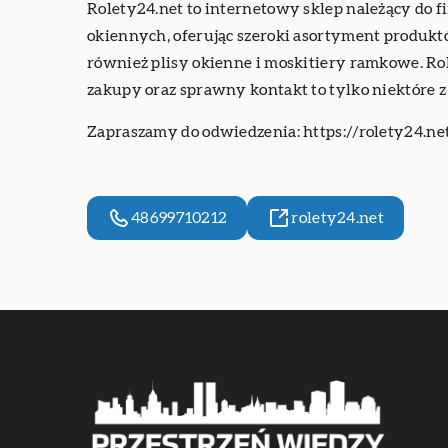
Rolety24.net to internetowy sklep należący do f
okiennych, oferując szeroki asortyment produktó
również plisy okienne i moskitiery ramkowe. Ro
zakupy oraz sprawny kontakt to tylko niektóre z 
Zapraszamy do odwiedzenia:
https://rolety24.n
48699710212
rolety24.net