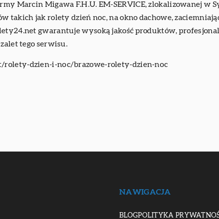
irmy Marcin Migawa F.H.U. EM-SERVICE, zlokalizowanej w Syp
w takich jak rolety dzień noc, na okno dachowe, zaciemniając
lety24.net gwarantuje wysoką jakość produktów, profesjonal
zalet tego serwisu.
et/rolety-dzien-i-noc/brazowe-rolety-dzien-noc
NAWIGACJA
BLOG
POLITYKA PRYWATNOŚ