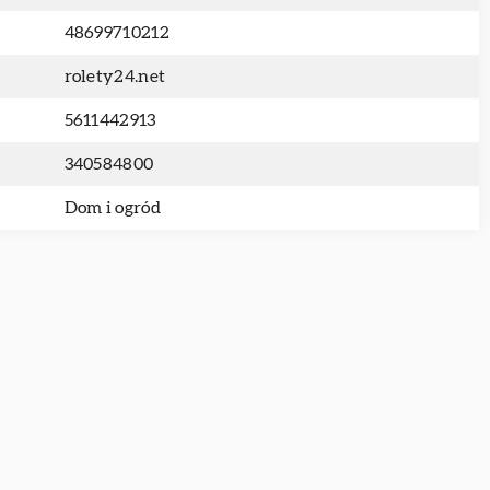
48699710212
rolety24.net
5611442913
340584800
Dom i ogród