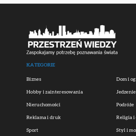
KATEGORIE
Biznes
Dom i og
Hobby i zainteresowania
Jedzenie
Nieruchomości
Podróże
Reklama i druk
Religia 
Sport
Styl i m