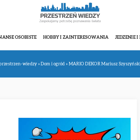
NANSE OSOBISTE
HOBBY I ZAINTERESOWANIA
JEDZENIE I
przestrzen-wiedzy
»
Dom i ogród
»
MARIO DEKOR Mariusz Szyszyńsk