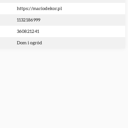
https://mariodekor.pl
1132186999
360821241
Dom i ogród