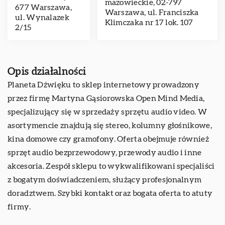
mazowieckie, 02-797
677 Warszawa,
Warszawa, ul. Franciszka
ul. Wynalazek
Klimczaka nr 17 lok. 107
2/15
Opis działalności
Planeta Dźwięku to sklep internetowy prowadzony
przez firmę Martyna Gąsiorowska Open Mind Media,
specjalizujący się w sprzedaży sprzętu audio video. W
asortymencie znajdują się stereo, kolumny głośnikowe,
kina domowe czy gramofony. Oferta obejmuje również
sprzęt audio bezprzewodowy, przewody audio i inne
akcesoria. Zespół sklepu to wykwalifikowani specjaliści
z bogatym doświadczeniem, służący profesjonalnym
doradztwem. Szybki kontakt oraz bogata oferta to atuty
firmy.