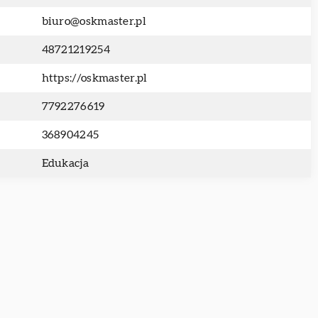
biuro@oskmaster.pl
48721219254
https://oskmaster.pl
7792276619
368904245
Edukacja