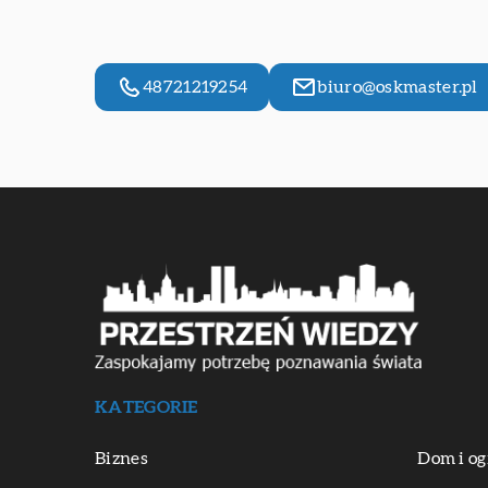
48721219254
biuro@oskmaster.pl
KATEGORIE
Biznes
Dom i og