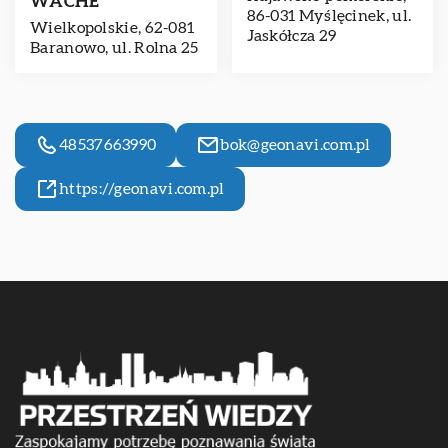
WACHE
86-031 Myślęcinek, ul.
Wielkopolskie, 62-081
Jaskółcza 29
Baranowo, ul. Rolna 25
48537663990
bok@geonavi.com.pl
https://geonavi.com.pl