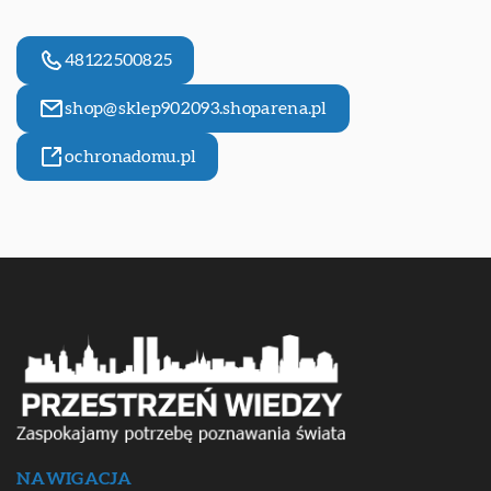
48122500825
shop@sklep902093.shoparena.pl
ochronadomu.pl
NAWIGACJA