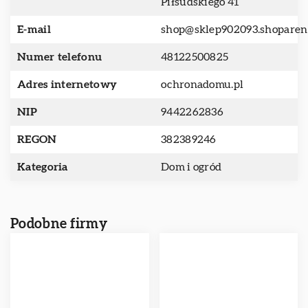
Piłsudskiego 41
E-mail
shop@sklep902093.shoparen
Numer telefonu
48122500825
Adres internetowy
ochronadomu.pl
NIP
9442262836
REGON
382389246
Kategoria
Dom i ogród
Podobne firmy