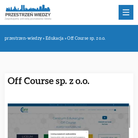
przestrzen-wiedzy
»
Edukacja
»
Off Course sp. z o.o.
Off Course sp. z o.o.